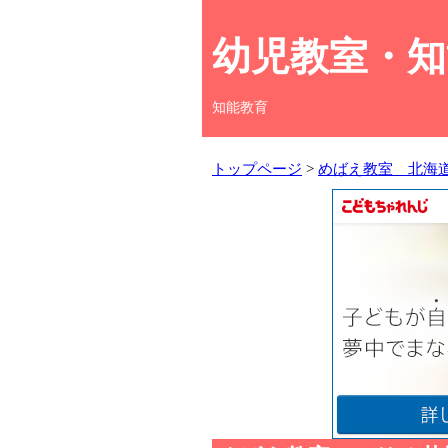
幼児教室・知
知能教育
トップページ
>
めばえ教室 北海