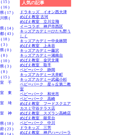
15 )
人気の記事
16 )
ドラキッズ イオン西大津
 17 )
めばえ教室 古河
県 (
めばえ教室 立川立飛
イーコラボ 神戸市西区
 14 )
キッズアカデミーひたち野う
 43 )
しく
18 )
キッズアカデミー中央林間
3 )
めばえ教室 上永谷
 0 )
キッズアカデミー藤沢
8 )
キッズアカデミー湘南台
めばえ教室 金沢文庫
10 )
めばえ教室 取手
 3 )
ベビーパーク 静岡
8 )
キッズアカデミー大井町
15 )
キッズアカデミー武蔵小杉
室 千
ベビーパーク 星ヶ丘第二教
室
室 東
ベビーパーク 和光市
ベビーパーク 高崎
室 埼
めばえ教室 フードスクエア
カスミ守谷テラス店
室 神
めばえ教室 スズラン高崎店
めばえ教室 能見台
ベビーパーク 中川
 18 )
ドラキッズ 三芳
 23 )
めばえ教室 神戸ハーバーラ
 14 )