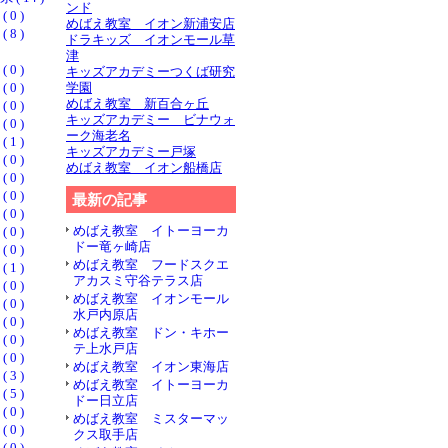
ンド
0 )
めばえ教室 イオン新浦安店
8 )
ドラキッズ イオンモール草
津
0 )
キッズアカデミーつくば研究
0 )
学園
めばえ教室 新百合ヶ丘
0 )
キッズアカデミー ビナウォ
0 )
ーク海老名
1 )
キッズアカデミー戸塚
0 )
めばえ教室 イオン船橋店
0 )
0 )
最新の記事
0 )
めばえ教室 イトーヨーカ
0 )
ドー竜ヶ崎店
0 )
めばえ教室 フードスクエ
1 )
アカスミ守谷テラス店
0 )
めばえ教室 イオンモール
0 )
水戸内原店
0 )
めばえ教室 ドン・キホー
0 )
テ上水戸店
0 )
めばえ教室 イオン東海店
3 )
めばえ教室 イトーヨーカ
5 )
ドー日立店
0 )
めばえ教室 ミスターマッ
0 )
クス取手店
0 )