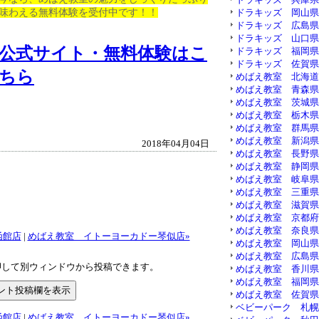
味わえる無料体験を受付中です！！
ドラキッズ 岡山県 ( 
ドラキッズ 広島県 ( 
ドラキッズ 山口県 ( 
公式サイト・無料体験はこ
ドラキッズ 福岡県 ( 
ドラキッズ 佐賀県 ( 
ちら
めばえ教室 北海道 ( 
めばえ教室 青森県 ( 
めばえ教室 茨城県 ( 
めばえ教室 栃木県 ( 
めばえ教室 群馬県 ( 
めばえ教室 新潟県 ( 
2018年04月04日
めばえ教室 長野県 ( 
めばえ教室 静岡県 ( 
めばえ教室 岐阜県 ( 
めばえ教室 三重県 ( 
めばえ教室 滋賀県 ( 
めばえ教室 京都府 ( 
めばえ教室 奈良県 ( 
函館店
|
めばえ教室 イトーヨーカドー琴似店»
めばえ教室 岡山県 ( 
めばえ教室 広島県 ( 
押して別ウィンドウから投稿できます。
めばえ教室 香川県 ( 
めばえ教室 福岡県 ( 
めばえ教室 佐賀県 ( 
ベビーパーク 札幌 ( 
函館店
|
めばえ教室 イトーヨーカドー琴似店»