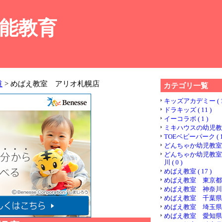
能教育
道
> めばえ教室 アリオ札幌店
カテゴリ一覧
キッズアカデミー ( 1
ドラキッズ ( 11 )
イーコラボ ( 1 )
ミキハウスの幼児教室 (
TOEベビーパーク ( 1
どんちゃか幼児教室 ( 
どんちゃか幼児教室
川 ( 0 )
めばえ教室 ( 17 )
めばえ教室 東京都 ( 
めばえ教室 神奈川県 (
めばえ教室 千葉県 ( 
めばえ教室 埼玉県 ( 
めばえ教室 愛知県 ( 