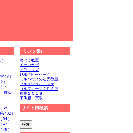
[リンク集]
めばえ教室
 )
イーコラボ
ドラキッズ
TOEベビーパーク
 3 )
ミキハウスの幼児教室
2 )
フェイシャルエステ
15 )
ゴルフコース女性人気
 神奈
福袋２０１６
子供服 買取
サイト内検索
35 )
 32 )
54 )
42 )
48 )