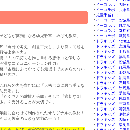
イーコラボ 大阪府 ( 
イーコラボ 兵庫県 ( 
児童手当 ( 1 )
イーコラボ 茨城県 ( 
イーコラボ 群馬県 ( 
イーコラボ 京都府 ( 
子どもが笑顔になる幼児教室「めばえ教室」
イーコラボ 滋賀県 ( 
ドラキッズ 北海道 ( 
ドラキッズ 宮城県 ( 
知
『自分で考え、創意工夫し、より良く問題を
ドラキッズ 山形県 ( 
解決出来る力』
ドラキッズ 福島県 ( 
情
『人の気持ちを推し量れる想像力と優しさ、
ドラキッズ 茨城県 ( 
円滑なコミュニケーション能力』
ドラキッズ 群馬県 ( 
意
『困難にぶっかっても最後まであきらめない
ドラキッズ 山梨県 ( 
粘り強さ』
ドラキッズ 新潟県 ( 
ドラキッズ 石川県 ( 
これらの力を育むには『人格形成に最も重要な
ドラキッズ 静岡県 ( 
幼児期』に
ドラキッズ 愛知県 ( 
『たくさんの愛情と信頼』そして『適切な刺
ドラキッズ 岐阜県 ( 
激』を受けることが大切です。
ドラキッズ 三重県 ( 
ドラキッズ 滋賀県 ( 
年齢に合わせて制作されたオリジナルの教材！
ドラキッズ 京都府 ( 
めばえ教室の大きな魅力の一つ！
ドラキッズ 大阪府 ( 
ドラキッズ 奈良県 ( 
今なら、めばえ教室の魅力をじっくりたっぷり
ドラキッズ 兵庫県 ( 