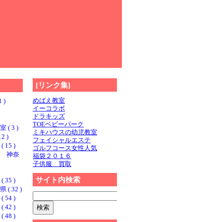
[リンク集]
めばえ教室
 )
イーコラボ
ドラキッズ
TOEベビーパーク
 3 )
ミキハウスの幼児教室
2 )
フェイシャルエステ
15 )
ゴルフコース女性人気
 神奈
福袋２０１６
子供服 買取
サイト内検索
35 )
 32 )
54 )
42 )
48 )