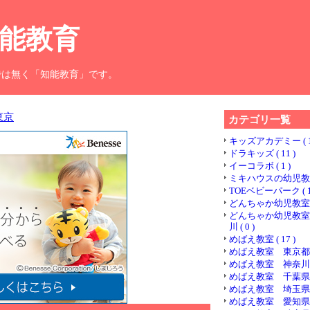
能教育
では無く「知能教育」です。
東京
カテゴリ一覧
キッズアカデミー ( 1
ドラキッズ ( 11 )
イーコラボ ( 1 )
ミキハウスの幼児教室 (
TOEベビーパーク ( 1
どんちゃか幼児教室 ( 
どんちゃか幼児教室
川 ( 0 )
めばえ教室 ( 17 )
めばえ教室 東京都 ( 
めばえ教室 神奈川県 (
めばえ教室 千葉県 ( 
めばえ教室 埼玉県 ( 
めばえ教室 愛知県 ( 