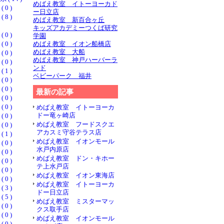
めばえ教室 イトーヨーカド
0 )
ー日立店
8 )
めばえ教室 新百合ヶ丘
キッズアカデミーつくば研究
0 )
学園
0 )
めばえ教室 イオン船橋店
めばえ教室 大船
0 )
めばえ教室 神戸ハーバーラ
0 )
ンド
1 )
ベビーパーク 福井
0 )
0 )
最新の記事
0 )
0 )
めばえ教室 イトーヨーカ
ドー竜ヶ崎店
0 )
めばえ教室 フードスクエ
0 )
アカスミ守谷テラス店
1 )
めばえ教室 イオンモール
0 )
水戸内原店
0 )
めばえ教室 ドン・キホー
0 )
テ上水戸店
0 )
めばえ教室 イオン東海店
0 )
めばえ教室 イトーヨーカ
3 )
ドー日立店
5 )
めばえ教室 ミスターマッ
0 )
クス取手店
0 )
めばえ教室 イオンモール
0 )