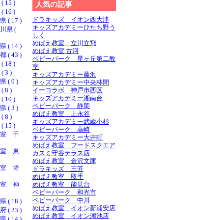
15 )
人気の記事
16 )
ドラキッズ イオン西大津
 17 )
キッズアカデミーひたち野う
県 (
しく
めばえ教室 立川立飛
 14 )
めばえ教室 古河
 43 )
ベビーパーク 星ヶ丘第二教
18 )
室
3 )
キッズアカデミー藤沢
 0 )
キッズアカデミー中央林間
8 )
イーコラボ 神戸市西区
キッズアカデミー湘南台
10 )
ベビーパーク 静岡
 3 )
めばえ教室 上永谷
8 )
キッズアカデミー武蔵小杉
15 )
ベビーパーク 高崎
室 千
キッズアカデミー大井町
めばえ教室 フードスクエア
室 東
カスミ守谷テラス店
めばえ教室 金沢文庫
室 埼
ドラキッズ 三芳
めばえ教室 取手
室 神
めばえ教室 能見台
ベビーパーク 和光市
ベビーパーク 中川
 18 )
めばえ教室 イオン新浦安店
 23 )
めばえ教室 イオン鴻池店
 14 )