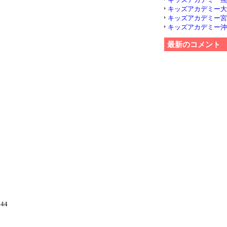
キッズアカデミー大分 (
01
キッズアカデミー宮崎 (
キッズアカデミー沖縄 (
最新のコメント
12
33
44