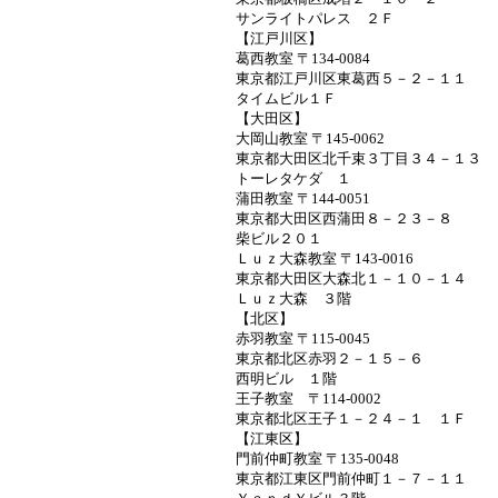
サンライトパレス ２Ｆ
【江戸川区】
葛西教室 〒134-0084
東京都江戸川区東葛西５－２－１１
タイムビル１Ｆ
【大田区】
大岡山教室 〒145-0062
東京都大田区北千束３丁目３４－１３
トーレタケダ １
蒲田教室 〒144-0051
東京都大田区西蒲田８－２３－８
柴ビル２０１
Ｌｕｚ大森教室 〒143-0016
東京都大田区大森北１－１０－１４
Ｌｕｚ大森 ３階
【北区】
赤羽教室 〒115-0045
東京都北区赤羽２－１５－６
西明ビル １階
王子教室 〒114-0002
東京都北区王子１－２４－１ １Ｆ
【江東区】
門前仲町教室 〒135-0048
東京都江東区門前仲町１－７－１１