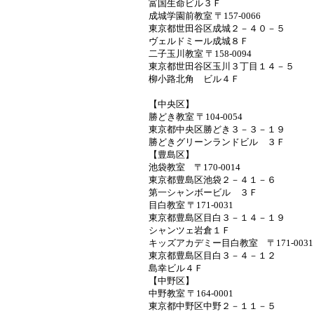
富国生命ビル３Ｆ
成城学園前教室 〒157-0066
東京都世田谷区成城２－４０－５
ヴェルドミール成城８Ｆ
二子玉川教室 〒158-0094
東京都世田谷区玉川３丁目１４－５
柳小路北角 ビル４Ｆ
【中央区】
勝どき教室 〒104-0054
東京都中央区勝どき３－３－１９
勝どきグリーンランドビル ３Ｆ
【豊島区】
池袋教室 〒170-0014
東京都豊島区池袋２－４１－６
第一シャンボービル ３Ｆ
目白教室 〒171-0031
東京都豊島区目白３－１４－１９
シャンツェ岩倉１Ｆ
キッズアカデミー目白教室 〒171-00
東京都豊島区目白３－４－１２
島幸ビル４Ｆ
【中野区】
中野教室 〒164-0001
東京都中野区中野２－１１－５