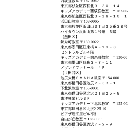
西荻窪教室 〒167-0042
東京都杉並区西荻北３－３０－１４
キッズアカデミー西荻窪教室 〒167-0
東京都杉並区西荻北３－１８－１０ １
浜田山教室 〒168-0065
東京都杉並区浜田山３丁目３５番３８
ハイタウン浜田山第１号館 ３階
【墨田区】
錦糸町教室 〒130-0022
東京都墨田区江東橋４－１９－３
セントラルビル４階
キッズアカデミー錦糸町教室 〒130-0
東京都墨田区錦糸３－７－１１
メゾンドファミール ４Ｆ
【世田谷区】
池尻大橋ＳＶＡＨＡ教室 〒154-0001
東京都世田谷区池尻２－３３－１
下北沢教室 〒155-0031
東京都世田谷区北沢２丁目２５－８
東洋興業ビル３Ｆ
キッズアカデミー下北沢教室 〒155-0
東京都世田谷区北沢2-25-19
ピアザ近江屋ビル2階
自由が丘教室 〒158-0083
東京都世田谷区奥沢７－２－９