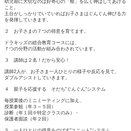
幼児期に大切なのは好奇心の「根」を広く伸ばしてあげる
こと。
土台がしっかりでいていればお子さまはぐんぐん伸びる力
を発揮していきます。
２ お子さまの７つの得意を育てます。
ドラキッズの総合教育コースには、
７つの分野の活動が組み合わされています。
３ 講師は２名！だから安心！
講師2人が、お子さま一人ひとりの様子や反応を見て、
ダブルアシストしていきます。
４ 親子を応援する そだち”ぐんぐん”システム
毎授業後のミニミーティングに加え、
授業参観（年３～５回）
診断（年１回※特定クラスのみ）・
保護者面談（年２回）
５ 一人ひとりの得意をのばす”ユニット”システム