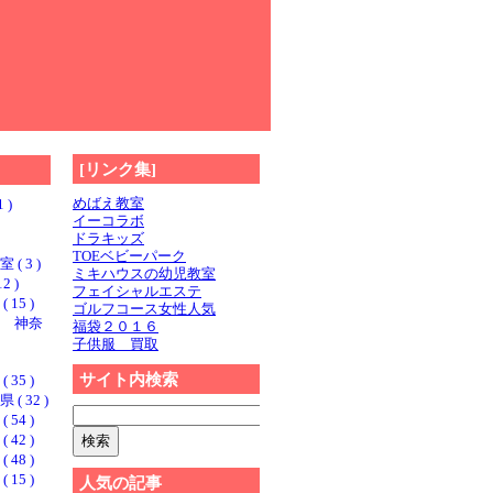
[リンク集]
めばえ教室
 )
イーコラボ
ドラキッズ
TOEベビーパーク
 3 )
ミキハウスの幼児教室
2 )
フェイシャルエステ
15 )
ゴルフコース女性人気
 神奈
福袋２０１６
子供服 買取
サイト内検索
35 )
 32 )
54 )
42 )
48 )
15 )
人気の記事