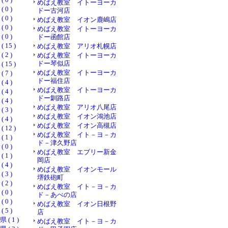
めばえ教室 イトーヨーカ
0 )
ドー古河店
0 )
めばえ教室 イオン鹿嶋店
0 )
めばえ教室 イトーヨーカ
0 )
ドー函館店
15 )
めばえ教室 アリオ札幌店
2 )
めばえ教室 イトーヨーカ
ドー琴似店
15 )
めばえ教室 イトーヨーカ
7 )
ドー福住店
4 )
めばえ教室 イトーヨーカ
4 )
ドー釧路店
4 )
めばえ教室 アリオ八尾店
3 )
めばえ教室 イオン鴻池店
4 )
めばえ教室 イオン高槻店
12 )
めばえ教室 イト－ヨ－カ
1 )
ド－津久野店
0 )
めばえ教室 エブリー新金
1 )
岡店
4 )
めばえ教室 イオンモール
3 )
堺鉄砲町
2 )
めばえ教室 イト－ヨ－カ
0 )
ド－あべの店
0 )
めばえ教室 イオン日根野
5 )
店
 1 )
めばえ教室 イト－ヨ－カ