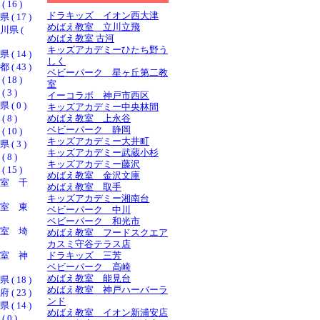
16 )
ドラキッズ イオン西大津
 17 )
めばえ教室 立川立飛
県 (
めばえ教室 古河
キッズアカデミーひたち野う
 14 )
しく
 43 )
ベビーパーク 星ヶ丘第二教
18 )
室
3 )
イーコラボ 神戸市西区
 0 )
キッズアカデミー中央林間
8 )
めばえ教室 上永谷
ベビーパーク 静岡
10 )
キッズアカデミー大井町
 3 )
キッズアカデミー武蔵小杉
8 )
キッズアカデミー藤沢
15 )
めばえ教室 金沢文庫
室 千
めばえ教室 取手
キッズアカデミー湘南台
室 東
ベビーパーク 中川
ベビーパーク 和光市
室 埼
めばえ教室 フードスクエア
カスミ守谷テラス店
室 神
ドラキッズ 三芳
ベビーパーク 高崎
めばえ教室 能見台
 18 )
めばえ教室 神戸ハーバーラ
 23 )
ンド
 14 )
めばえ教室 イオン新浦安店
0 )