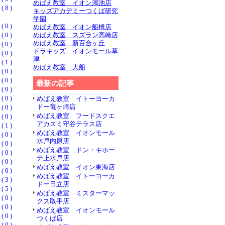
めばえ教室 イオン鴻池店
8 )
キッズアカデミーつくば研究
学園
0 )
めばえ教室 イオン船橋店
0 )
めばえ教室 スズラン高崎店
めばえ教室 新百合ヶ丘
0 )
ドラキッズ イオンモール草
0 )
津
1 )
めばえ教室 大船
0 )
0 )
最新の記事
0 )
0 )
めばえ教室 イトーヨーカ
ドー竜ヶ崎店
0 )
めばえ教室 フードスクエ
0 )
アカスミ守谷テラス店
1 )
めばえ教室 イオンモール
0 )
水戸内原店
0 )
めばえ教室 ドン・キホー
0 )
テ上水戸店
0 )
めばえ教室 イオン東海店
0 )
めばえ教室 イトーヨーカ
3 )
ドー日立店
5 )
めばえ教室 ミスターマッ
0 )
クス取手店
0 )
めばえ教室 イオンモール
0 )
つくば店
0 )