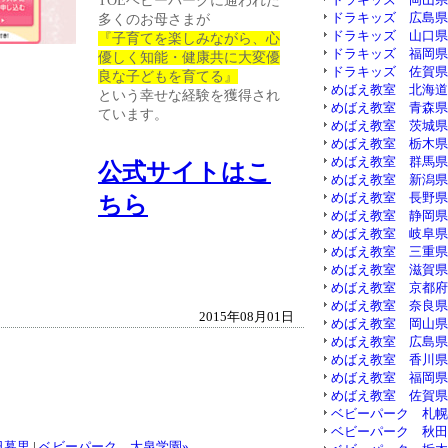
TOEベビーパークに通われた
ドラキッズ 広島県 ( 
多くのお母さまが
ドラキッズ 山口県 ( 
『子育てを楽しみながら、心
ドラキッズ 福岡県 ( 
優しく知能・健康共に大変優
ドラキッズ 佐賀県 ( 
良な子どもを育てる』
めばえ教室 北海道 ( 
という幸せな経験を獲得され
めばえ教室 青森県 ( 
ています。
めばえ教室 茨城県 ( 
めばえ教室 栃木県 ( 
めばえ教室 群馬県 ( 
公式サイトはこ
めばえ教室 新潟県 ( 
めばえ教室 長野県 ( 
ちら
めばえ教室 静岡県 ( 
めばえ教室 岐阜県 ( 
めばえ教室 三重県 ( 
めばえ教室 滋賀県 ( 
めばえ教室 京都府 ( 
めばえ教室 奈良県 ( 
2015年08月01日
めばえ教室 岡山県 ( 
めばえ教室 広島県 ( 
めばえ教室 香川県 ( 
めばえ教室 福岡県 ( 
めばえ教室 佐賀県 ( 
ベビーパーク 札幌 ( 
ベビーパーク 秋田県 (
日暮里
|
ベビーパーク 大泉学園»