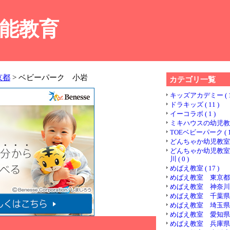
能教育
京都
> ベビーパーク 小岩
カテゴリ一覧
キッズアカデミー ( 1
ドラキッズ ( 11 )
イーコラボ ( 1 )
ミキハウスの幼児教室 (
TOEベビーパーク ( 1
どんちゃか幼児教室 ( 
どんちゃか幼児教室
川 ( 0 )
めばえ教室 ( 17 )
めばえ教室 東京都 ( 
めばえ教室 神奈川県 (
めばえ教室 千葉県 ( 
めばえ教室 埼玉県 ( 
めばえ教室 愛知県 ( 
めばえ教室 兵庫県 ( 