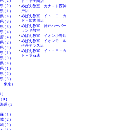
 2 )
ド－甲子園店
 2 )
めばえ教室 カナ－ト西神
戸店
 1 )
めばえ教室 イト－ヨ－カ
 4 )
ド－加古川店
 3 )
めばえ教室 神戸ハーバー
 3 )
ランド教室
 4 )
めばえ教室 イオン小野店
 4 )
めばえ教室 イオンモ－ル
 2 )
伊丹テラス店
 4 )
めばえ教室 イト－ヨ－カ
 1 )
ド－明石店
 0 )
 4 )
 1 )
 2 )
 3 )
東京 (
 )
0 )
道 ( 3
 1 )
 2 )
 2 )
 1 )