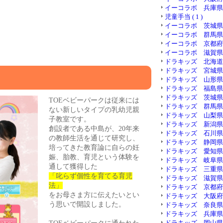
イーコラボ 兵庫県 ( 
児童手当 ( 1 )
イーコラボ 茨城県 ( 
イーコラボ 群馬県 ( 
イーコラボ 京都府 ( 
イーコラボ 滋賀県 ( 
ドラキッズ 北海道 ( 
ドラキッズ 宮城県 ( 
ドラキッズ 山形県 ( 
ドラキッズ 福島県 ( 
ドラキッズ 茨城県 ( 
TOEベビーパークは従来には
ドラキッズ 群馬県 ( 
ない新しいタイプの乳幼児親
ドラキッズ 山梨県 ( 
子教室です。
ドラキッズ 新潟県 ( 
創設者である中島が、20年来
ドラキッズ 石川県 ( 
の教師生活を通じて研究し、
ドラキッズ 静岡県 ( 
培ってきた教育論に自らの妊
ドラキッズ 愛知県 ( 
娠、胎教、育児という体験を
ドラキッズ 岐阜県 ( 
通して獲得した
ドラキッズ 三重県 ( 
「叱らず個性を育てる育児
ドラキッズ 滋賀県 ( 
法」
ドラキッズ 京都府 ( 
をお母さま方に伝えたいとい
ドラキッズ 大阪府 ( 
う思いで開設しました。
ドラキッズ 奈良県 ( 
ドラキッズ 兵庫県 ( 
ドラキッズ 岡山県 ( 