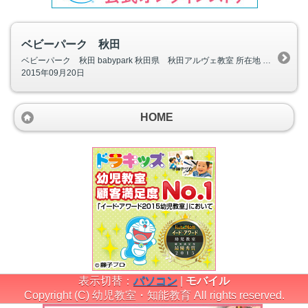
ベビーパーク 秋田
ベビーパーク 秋田 babypark 秋田県 秋田アルヴェ教室 所在地 〒010-0002 秋田県秋田市東通仲町４－１ 秋田拠点センターアルヴェ７Ｆ（Ｂ棟） TOEベビーパークは従来にはない新しいタイプの乳幼児親子教室
2015年09月20日
HOME
表示切替：
パソコン
|
モバイル
Copyright (C) 幼児教室・知能教育 All rights reserved.