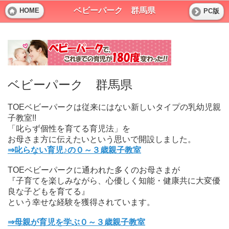
ベビーパーク 群馬県
HOME
PC版
ベビーパーク 群馬県
TOEベビーパークは従来にはない新しいタイプの乳幼児親
子教室!!
「叱らず個性を育てる育児法」を
お母さま方に伝えたいという思いで開設しました。
⇒叱らない育児♪の０～３歳親子教室
TOEベビーパークに通われた多くのお母さまが
『子育てを楽しみながら、心優しく知能・健康共に大変優
良な子どもを育てる』
という幸せな経験を獲得されています。
⇒母親が育児を学ぶ０～３歳親子教室